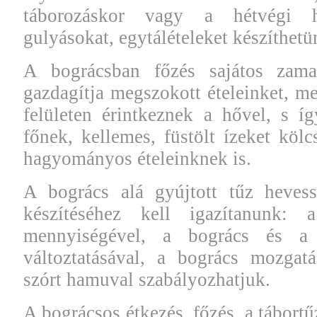
táborozáskor vagy a hétvégi h
gulyásokat, egytálételeket készíthet
A bográcsban főzés sajátos zamat
gazdagítja megszokott ételeinket, m
felületen érintkeznek a hővel, s í
főnek, kellemes, füstölt ízeket köl
hagyományos ételeinknek is.
A bogrács alá gyújtott tűz hevess
készítéséhez kell igazítanunk:
mennyiségével, a bogrács és a 
változtatásával, a bogrács mozgat
szórt hamuval szabályozhatjuk.
A bográcsos étkezés, főzés, a tábortű