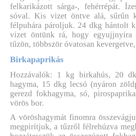
felkarikázott sárga-, fehérrépát. Íz
sóval. Kis vizet öntve alá, sűrűn 
félpuhára pároljuk. 24 dkg hántolt k
vizet öntünk rá, hogy egyujjnyira 
tűzön, többször óvatosan kevergetve, 
Birkapaprikás
Hozzávalók: 1 kg birkahús, 20 dk
hagyma, 15 dkg lecsó (nyáron zöldp
gerezd fokhagyma, só, pirospaprika (
vörös bor.
A vöröshagymát finomra összevágjuk,
megpirítjuk, a tűzről félrehúzva meg
hozzátesszük az összezúzott fokhag