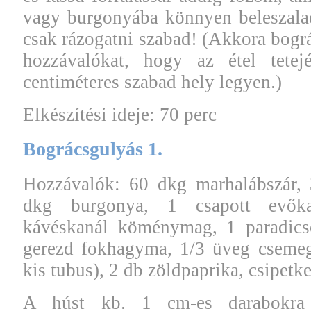
vagy burgonyába könnyen beleszalad
csak rázogatni szabad! (Akkora bográ
hozzávalókat, hogy az étel tete
centiméteres szabad hely legyen.)
Elkészítési ideje: 70 perc
Bográcsgulyás 1.
Hozzávalók: 60 dkg marhalábszár, 
dkg burgonya, 1 csapott evőka
kávéskanál köménymag, 1 paradics
gerezd fokhagyma, 1/3 üveg csemeg
kis tubus), 2 db zöldpaprika, csipetke
A húst kb. 1 cm-es darabokra 