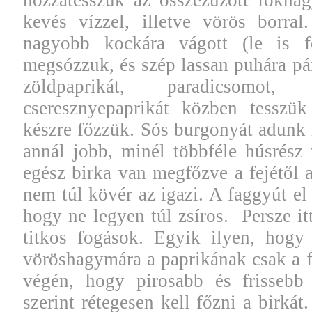
kevés vízzel, illetve vörös borral
nagyobb kockára vágott (le is for
megsózzuk, és szép lassan puhára pár
zöldpaprikát, paradicsomot,
cseresznyepaprikát közben tesszük
készre főzzük. Sós burgonyát adunk
annál jobb, minél többféle húsrész
egész birka van megfőzve a fejétől a
nem túl kövér az igazi. A faggyút el 
hogy ne legyen túl zsíros. Persze it
titkos fogások. Egyik ilyen, hogy 
vöröshagymára a paprikának csak a fel
végén, hogy pirosabb és frissebb 
szerint rétegesen kell főzni a birká