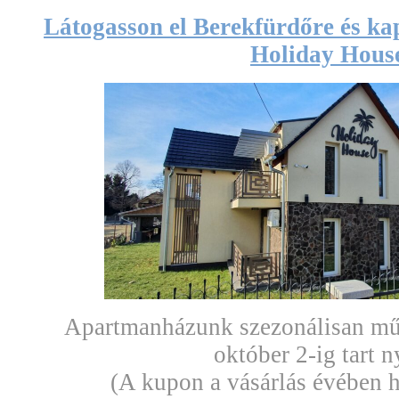
Látogasson el Berekfürdőre és kap
Holiday Hous
Apartmanházunk szezonálisan műk
október 2-ig tart n
(A kupon a vásárlás évében h