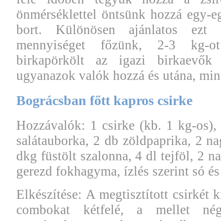
önmérséklettel öntsünk hozzá egy-e
bort. Különösen ajánlatos ezt
mennyiséget főzünk, 2-3 kg-o
birkapörkölt az igazi birkaevők
ugyanazok valók hozzá és utána, min
Bográcsban főtt kapros csirke
Hozzávalók: 1 csirke (kb. 1 kg-os)
salátauborka, 2 db zöldpaprika, 2 n
dkg füstölt szalonna, 4 dl tejföl, 2 n
gerezd fokhagyma, ízlés szerint só és 
Elkészítése: A megtisztított csirkét 
combokat kétfelé, a mellet né