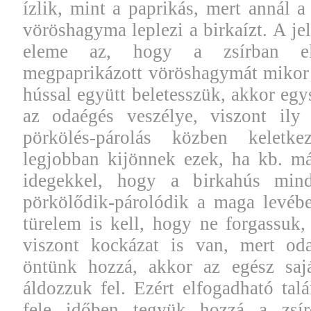
ízlik, mint a paprikás, mert annál a 
vöröshagyma leplezi a birkaízt. A jel
eleme az, hogy a zsírban elő
megpaprikázott vöröshagymát mikor 
hússal együtt beletesszük, akkor egy
az odaégés veszélye, viszont il
pörkölés-párolás közben kelet
legjobban kijönnek ezek, ha kb. má
idegekkel, hogy a birkahús mind
pörkölődik-párolódik a maga levéb
türelem is kell, hogy ne forgassuk
viszont kockázat is van, mert oda
öntünk hozzá, akkor az egész sajá
áldozzuk fel. Ezért elfogadható ta
fele időben tegyük hozzá a zsí