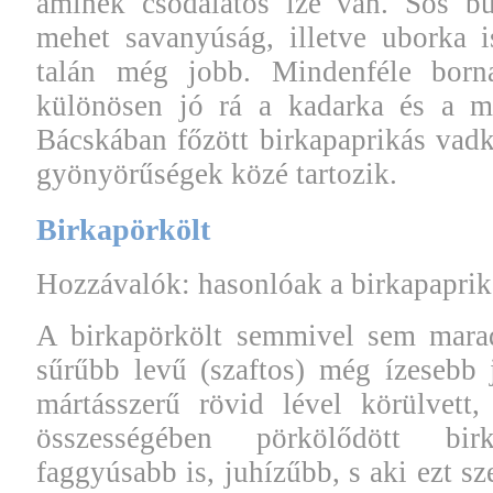
aminek csodálatos íze van. Sós bu
mehet savanyúság, illetve uborka i
talán még jobb. Mindenféle born
különösen jó rá a kadarka és a 
Bácskában főzött birkapaprikás vadke
gyönyörűségek közé tartozik.
Birkapörkölt
Hozzávalók: hasonlóak a birkapaprik
A birkapörkölt semmivel sem marad
sűrűbb levű (szaftos) még ízesebb 
mártásszerű rövid lével körülvett
összességében pörkölődött bi
faggyúsabb is, juhízűbb, s aki ezt s