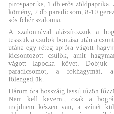
pirospaprika, 1 db erős zöldpaprika, 
kömény, 2 db paradicsom, 8-10 gere
sós fehér szalonna.
A szalonnával alázsírozzuk a bogr
tesszük a csülök bontása után a csont
utána egy réteg apróra vágott hagy
kicsontozott csülök, amit hagyma
vágott lapocka követ. Dobjuk
paradicsomot, a fokhagymát, 
fölengedjük.
Három óra hosszáig lassú tűzön főzzü
Nem kell keverni, csak a bográc
majdnem készen van, a színét kül