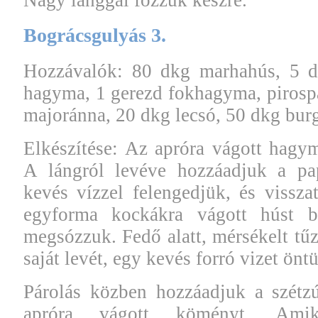
Bográcsgulyás 3.
Hozzávalók: 80 dkg marhahús, 5 dk
hagyma, 1 gerezd fokhagyma, pirosp
majoránna, 20 dkg lecsó, 50 dkg burg
Elkészítése: Az apróra vágott hagym
A lángról levéve hozzáadjuk a pap
kevés vízzel felengedjük, és visszat
egyforma kockákra vágott húst bel
megsózzuk. Fedő alatt, mérsékelt tűz
saját levét, egy kevés forró vizet önt
Párolás közben hozzáadjuk a szétz
apróra vágott köményt. Ami