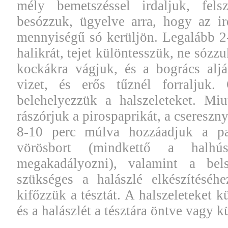
mély bemetszéssel irdaljuk, felsz
besózzuk, ügyelve arra, hogy az ir
mennyiségű só kerüljön. Legalább 2-
halikrát, tejet különtesszük, ne sóz
kockákra vágjuk, és a bogrács aljá
vizet, és erős tűznél forraljuk. 
belehelyezzük a halszeleteket. Miut
rászórjuk a pirospaprikát, a csereszn
8-10 perc múlva hozzáadjuk a pa
vörösbort (mindkettő a halhús
megakadályozni), valamint a bel
szükséges a halászlé elkészítéséh
kifőzzük a tésztát. A halszeleteket k
és a halászlét a tésztára öntve vagy k