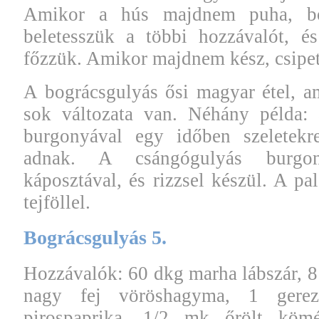
Amikor a hús majdnem puha, bőv
beletesszük a többi hozzávalót, é
főzzük. Amikor majdnem kész, csipet
A bográcsgulyás ősi magyar étel, a
sok változata van. Néhány példa: 
burgonyával egy időben szeletekre
adnak. A csángógulyás burgon
káposztával, és rizzsel készül. A pa
tejföllel.
Bográcsgulyás 5.
Hozzávalók: 60 dkg marha lábszár, 8 d
nagy fej vöröshagyma, 1 gere
pirospaprika, 1/2 mk őrölt kö