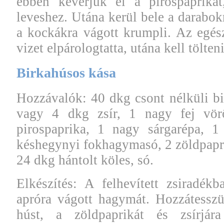
ebben keverjük el a pirospaprikát
leveshez. Utána kerül bele a darabokr
a kockákra vágott krumpli. Az egés
vizet elpárologtatta, utána kell tölteni
Birkahúsos kása
Hozzávalók: 40 dkg csont nélküli bi
vagy 4 dkg zsír, 1 nagy fej vör
pirospaprika, 1 nagy sárgarépa, 1
késhegynyi fokhagymasó, 2 zöldpapr
24 dkg hántolt köles, só.
Elkészítés: A felhevített zsiradék
apróra vágott hagymát. Hozzátesszü
húst, a zöldpaprikát és zsírjára