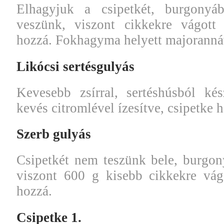
Elhagyjuk a csipetkét, burgonyá
veszünk, viszont cikkekre vágott 
hozzá. Fokhagyma helyett majorannáv
Likócsi sertésgulyás
Kevesebb zsírral, sertéshúsból kés
kevés citromlével ízesítve, csipetke h
Szerb gulyás
Csipetkét nem teszünk bele, burgon
viszont 600 g kisebb cikkekre vág
hozzá.
Csipetke 1.