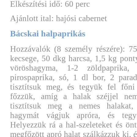
Elkészítési idő: 60 perc
Ajánlott ital: hajósi cabernet
Bácskai halpaprikás
Hozzávalók (8 személy részére): 7
kecsege, 50 dkg harcsa, 1,5 kg ponty
vöröshagyma, 1-2 zöldpaprika,
pirospaprika, só, 1 dl bor, 2 par
tisztítsuk meg, és tegyük fel főn
főzzük, amíg a halak széjjel nem
tisztítsuk meg a nemes halakat,
hagymát vágjuk apróra, és tegy
Helyezzük rá a hal-szeleteket és önt
megfőzött apró halat szálkázzuk ki, é