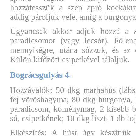
hozzátesszük a szép apró kockákra
addig pároljuk vele, amíg a burgonya
Ugyancsak akkor adjuk hozzá a zö
paradicsomot (vagy lecsót). Fölen
mennyiségre, utána sózzuk, és az 
Külön kifőzött csipetkével tálaljuk.
Bográcsgulyás 4.
Hozzávalók: 50 dkg marhahús (lábsz
fej vöröshagyma, 80 dkg burgonya, 
paradicsom, köménymag, 2 kisebb ba
só, csipetkének; 10 dkg liszt, 1 db toj
Elkészítés: A húst úgy készítjük 