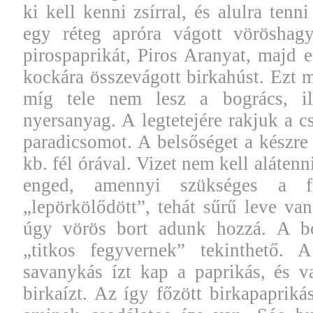
ki kell kenni zsírral, és alulra tenni
egy réteg apróra vágott vöröshagy
pirospaprikát, Piros Aranyat, majd 
kockára összevágott birkahúst. Ezt m
míg tele nem lesz a bogrács, i
nyersanyag. A legtetejére rakjuk a c
paradicsomot. A belsőséget a készre 
kb. fél órával. Vizet nem kell alátenn
enged, amennyi szükséges a f
„lepörkölődött”, tehát sűrű leve va
úgy vörös bort adunk hozzá. A bo
„titkos fegyvernek” tekinthető. A
savanykás ízt kap a paprikás, és v
birkaízt. Az így főzött birkapapriká