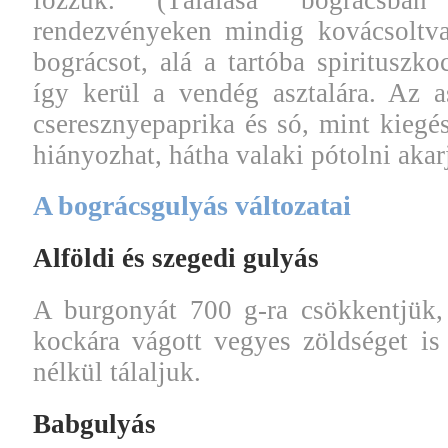
rendezvényeken mindig kovácsoltva
bográcsot, alá a tartóba spirituszko
így kerül a vendég asztalára. Az a
cseresznyepaprika és só, mint kiegé
hiányozhat, hátha valaki pótolni akar
A bográcsgulyás változatai
Alföldi és szegedi gulyás
A burgonyát 700 g-ra csökkentjük,
kockára vágott vegyes zöldséget is
nélkül tálaljuk.
Babgulyás