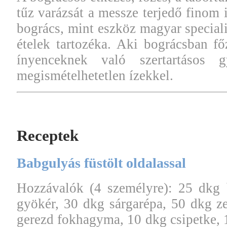
tűz varázsát a messze terjedő finom 
bogrács, mint eszköz magyar speciali
ételek tartozéka. Aki bográcsban főz
ínyenceknek való szertartásos 
megismételhetetlen ízekkel.
Receptek
Babgulyás füstölt oldalassal
Hozzávalók (4 személyre): 25 dkg 
gyökér, 30 dkg sárgarépa, 50 dkg z
gerezd fokhagyma, 10 dkg csipetke, 1 