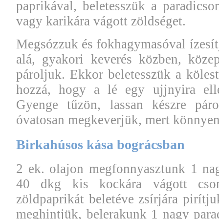
paprikával, beletesszük a paradics
vagy karikára vágott zöldséget.
Megsózzuk és fokhagymasóval ízesít
alá, gyakori keverés közben, közep
pároljuk. Ekkor beletesszük a kölest
hozzá, hogy a lé egy ujjnyira ell
Gyenge tűzön, lassan készre páro
óvatosan megkeverjük, mert könnyen
Birkahúsos kása bográcsban
2 ek. olajon megfonnyasztunk 1 nag
40 dkg kis kockára vágott cson
zöldpaprikát beletéve zsírjára pirítj
meghintjük, belerakunk 1 nagy para