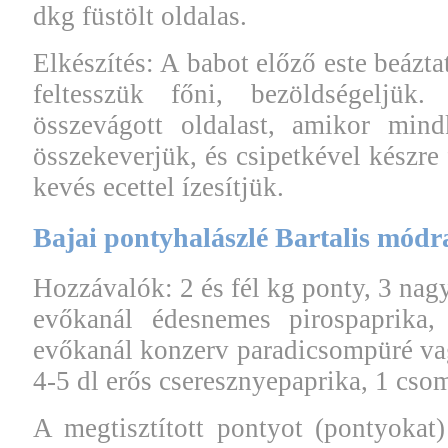
dkg füstölt oldalas.
Elkészítés: A babot előző este beázt
feltesszük főni, bezöldségeljük
összevágott oldalast, amikor mind
összekeverjük, és csipetkével készre 
kevés ecettel ízesítjük.
Bajai pontyhalászlé Bartalis módr
Hozzávalók: 2 és fél kg ponty, 3 nag
evőkanál édesnemes pirospaprika, 
evőkanál konzerv paradicsompüré vag
4-5 dl erős cseresznyepaprika, 1 csom
A megtisztított pontyot (pontyoka