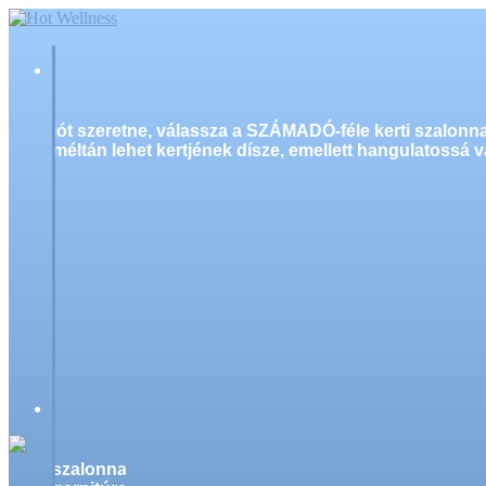
jót szeretne, válassza a SZÁMADÓ-féle kerti szalonn
méltán lehet kertjének dísze, emellett hangulatossá v
szalonnasütő