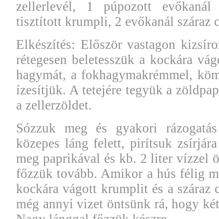
zellerlevél, 1 púpozott evőkanál
tisztított krumpli, 2 evőkanál száraz c
Elkészítés: Először vastagon kizsír
rétegesen beletesszük a kockára vágo
hagymát, a fokhagymakrémmel, köm
ízesítjük. A tetejére tegyük a zöldpa
a zellerzöldet.
Sózzuk meg és gyakori rázogatás
közepes láng felett, pirítsuk zsírjár
meg paprikával és kb. 2 liter vízzel 
főzzük tovább. Amikor a hús félig m
kockára vágott krumplit és a száraz 
még annyi vizet öntsünk rá, hogy kétu
Nagy lánggal főzzük készre.