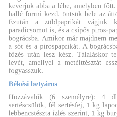
keverjük abba a lébe, amelyben főtt
hallé forrni kezd, öntsük bele az átt
Ezután a zöldpaprikát vágjuk k
paradicsomot is, és a csípős piros-pa
bográcsba. Amikor már majdnem megf
a sót és a pirospaprikát. A bográcsb
főzés után lesz kész. Tálaláskor 
levét, amellyel a metélttésztát es
fogyasszuk.
Békési betyáros
Hozzávalók (6 személyre): 4 d
sertéscsülök, fél sertésfej, 1 kg lap
lebbencstészta ízlés szerint, 1 kg bu