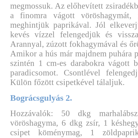
megmossuk. Az előhevített zsiradékba
a finomra vágott vöröshagymát, 
meghintjük paprikával. Jól elkever
kevés vízzel felengedjük és vissza
Arannyal, zúzott fokhagymával és őrö
Amikor a hús már majdnem puhára pá
szintén 1 cm-es darabokra vágott b
paradicsomot. Csontlével felenged
Külön főzött csipetkével tálaljuk.
Bográcsgulyás 2.
Hozzávalók: 50 dkg marhalábsz
vöröshagyma, 6 dkg zsír, 1 késheg
csipet köménymag, 1 zöldpapri