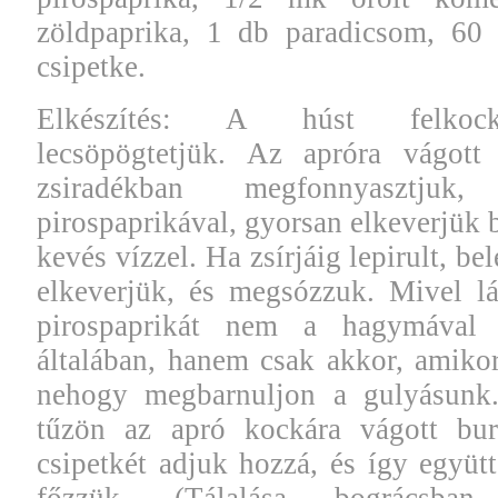
zöldpaprika, 1 db paradicsom, 60
csipetke.
Elkészítés: A húst felkock
lecsöpögtetjük. Az apróra vágott 
zsiradékban megfonnyasztju
pirospaprikával, gyorsan elkeverjük 
kevés vízzel. Ha zsírjáig lepirult, b
elkeverjük, és megsózzuk. Mivel lá
pirospaprikát nem a hagymával 
általában, hanem csak akkor, amiko
nehogy megbarnuljon a gulyásunk. 
tűzön az apró kockára vágott bu
csipetkét adjuk hozzá, és így együt
főzzük. (Tálalása bográcsban 