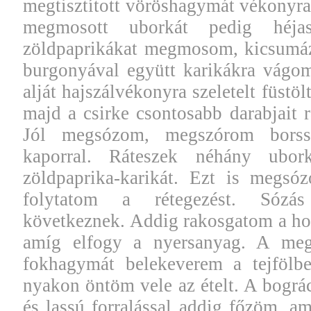
megtisztított vöröshagymát vékonyra
megmosott uborkát pedig héjas
zöldpaprikákat megmosom, kicsumá
burgonyával együtt karikákra vágo
alját hajszálvékonyra szeletelt füstö
majd a csirke csontosabb darabjait r
Jól megsózom, megszórom borss
kaporral. Ráteszek néhány ubor
zöldpaprika-karikát. Ezt is megsó
folytatom a rétegezést. Sózás
következnek. Addig rakosgatom a ho
amíg elfogy a nyersanyag. A megti
fokhagymát belekeverem a tejfölbe
nyakon öntöm vele az ételt. A bográc
és lassú forralással addig főzöm, am