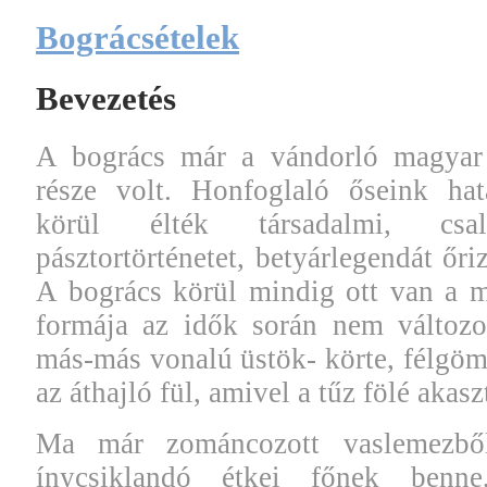
Bográcsételek
Bevezetés
A bogrács már a vándorló magyar 
része volt. Honfoglaló őseink hat
körül élték társadalmi, csa
pásztortörténetet, betyárlegendát őr
A bogrács körül mindig ott van a m
formája az idők során nem változot
más-más vonalú üstök- körte, félgömb
az áthajló fül, amivel a tűz fölé akasz
Ma már zománcozott vaslemezbő
ínycsiklandó étkei főnek benne