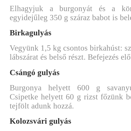
Elhagyjuk a burgonyát és a kö
egyidejűleg 350 g száraz babot is be
Birkagulyás
Vegyünk 1,5 kg csontos birkahúst: sz
lábszárat és belső részt. Befejezés elő
Csángó gulyás
Burgonya helyett 600 g savanyú
Csipetke helyett 60 g rizst főzünk be
tejfölt adunk hozzá.
Kolozsvári gulyás