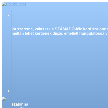
jót szeretne, válassza a SZÁMADÓ-féle kerti szalonn
méltán lehet kertjének dísze, emellett hangulatossá v
szalonnasütő