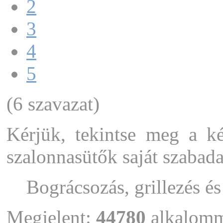
2
3
4
5
(6 szavazat)
Kérjük, tekintse meg a kép
szalonnasütők saját szabad
Bográcsozás, grillezés é
Megjelent:
44780
alkalom