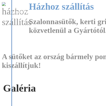
Házhoz szállítás
áll
igényes
vásárlóink
rendelkezésére.
Szalonnasütők, kerti gri
közvetlenül a Gyártótól.
garnitúráink
igény
szerint
A sütőket az ország bármely pon
variálhatóak
(elem,
kiszállítjuk!
szín és
méret
kombinációk).
Aktuális
árainkról
Galéria
telefonon
érdeklődjön:
+36-20-
337-1761
vagy