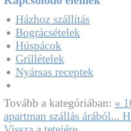
Kapcsolódó elemek
Házhoz szállítás
Bográcsételek
Húspácok
Grillételek
Nyársas receptek
Tovább a kategóriában:
« 1
apartman szállás árából...
H
Vissza a tetejére