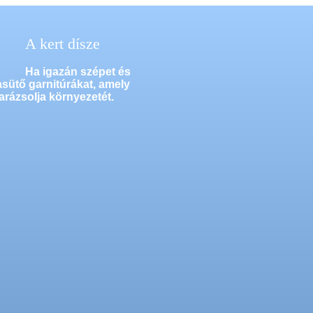
A kert dísze
Ha igazán szépet és
asütő garnitúrákat, amely
arázsolja környezetét.
A család öröme
A