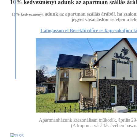
+36-46-
10% kedvezményt adunk az apartman szállás áráb
319-900
adunk az apartman szállás árából, ha szalon
szalonnasütő
10% kedvezményt
jegyet vásárláskor és éljen a leh
garnitúrák
egyenesen
Látogasson el Berekfürdőre és kapcsolódjon ki
a
gyártótól!
"Válassza
a
szépet!"
"Válassza
a
megbízhatót!"
"Válassza
SZÁMADÓT!"
Apartmanházunk szezonálisan működik, április 29-tő
(A kupon a vásárlás évében haszná