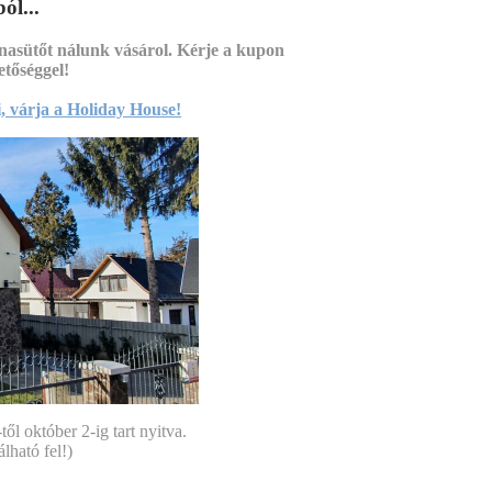
ól...
Kerti
nasütőt nálunk vásárol. Kérje a kupon
etőséggel!
, várja a Holiday House!
l október 2-ig tart nyitva.
lható fel!)