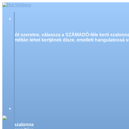
jót szeretne, válassza a SZÁMADÓ-féle kerti szalonn
méltán lehet kertjének dísze, emellett hangulatossá v
szalonnasütő