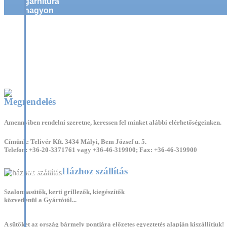
garnitúra
nagyon
hasznos
a kerti
Címlap
>
Galéria
>
Férőhely szerint
>
9 személyes szalonnasütők
partik
idején,
mivel a
bográcsozás,
grillezés,
a saslik,
és a
Megrendelés
kürtöskalács
készítés,
valamint
Amennyiben
rendelni
szeretne, keressen fel minket alábbi elérhetőségeinken.
a
szalonnasütés
Címünk: Telivér Kft. 3434 Mályi, Bem József u. 5.
elengedhetetlen
Telefon: +36-20-3371761 vagy +36-46-319900; Fax: +36-46-319900
kelléke.
11 éves
Házhoz szállítás
tapasztalattal
és
szabadalmi
Szalonnasütők, kerti grillezők, kiegészítők
védettségű
közvetlenül a Gyártótól...
kerti
szalonnasütő
A sütőket az ország bármely pontjára előzetes egyeztetés alapján kiszállítjuk!
termékekkel