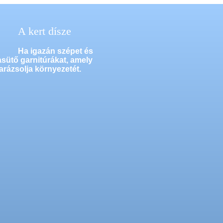
A kert dísze
Ha igazán szépet és
asütő garnitúrákat, amely
arázsolja környezetét.
A család öröme
A