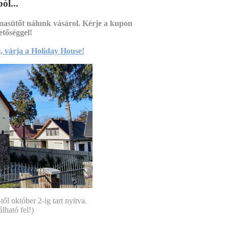
ól...
Kerti
nasütőt nálunk vásárol. Kérje a kupon
etőséggel!
, várja a Holiday House!
l október 2-ig tart nyitva.
lható fel!)