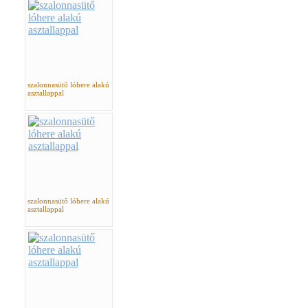
szalonnasütő lóhere alakú
asztallappal
szalonnasütő lóhere alakú
asztallappal