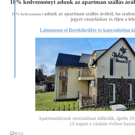
+36-46-
10% kedvezményt adunk az apartman szállás áráb
319-900
adunk az apartman szállás árából, ha szalon
szalonnasütő
10% kedvezményt
jegyet vásárláskor és éljen a leh
garnitúrák
egyenesen
Látogasson el Berekfürdőre és kapcsolódjon ki
a
gyártótól!
"Válassza
a
szépet!"
"Válassza
a
megbízhatót!"
"Válassza
SZÁMADÓT!"
Apartmanházunk szezonálisan működik, április 29-tő
(A kupon a vásárlás évében haszná