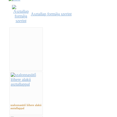
Asztallap formája szerint
szalonnasütő lóhere alakú
asztallappal