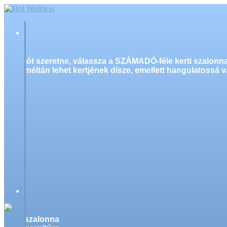
jót szeretne, válassza a SZÁMADÓ-féle kerti szalonn
méltán lehet kertjének dísze, emellett hangulatossá v
szalonnasütő