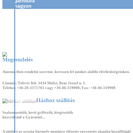
garnitúra
nagyon
hasznos
a kerti
Címlap
>
Galéria
>
Asztallap formája szerint
>
Lóhere
partik
idején,
mivel a
bográcsozás,
grillezés,
a saslik,
és a
Megrendelés
kürtöskalács
készítés,
valamint
Amennyiben
rendelni
szeretne, keressen fel minket alábbi elérhetőségeinken.
a
szalonnasütés
Címünk: Telivér Kft. 3434 Mályi, Bem József u. 5.
elengedhetetlen
Telefon: +36-20-3371761 vagy +36-46-319900; Fax: +36-46-319900
kelléke.
11 éves
Házhoz szállítás
tapasztalattal
és
szabadalmi
Szalonnasütők, kerti grillezők, kiegészítők
védettségű
közvetlenül a Gyártótól...
kerti
szalonnasütő
A sütőket az ország bármely pontjára előzetes egyeztetés alapján kiszállítjuk!
termékekkel