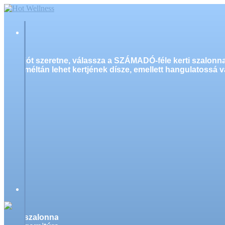
jót szeretne, válassza a SZÁMADÓ-féle kerti szalonn
méltán lehet kertjének dísze, emellett hangulatossá v
szalonnasütő