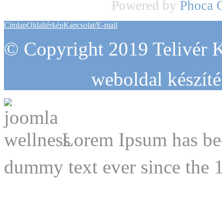
Powered by
Phoca
Címlap
Oldaltérkép
Kapcsolat/E-mail
© Copyright 2019 Telivér K
weboldal készít
Lorem Ipsum has bee
dummy text ever since the 1