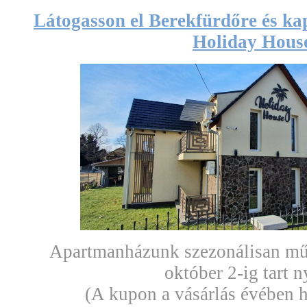
Látogasson el Berekfürdőre és kap
Holiday Hous
Apartmanházunk szezonálisan műk
október 2-ig tart n
(A kupon a vásárlás évében h