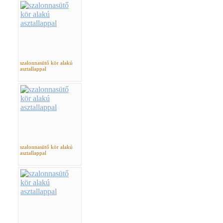
szalonnasütő kör alakú
asztallappal
szalonnasütő kör alakú
asztallappal