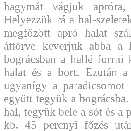
hagymát vágjuk apróra,
Helyezzük rá a hal-szeletek
megfőzött apró halat szá
áttörve keverjük abba a 
bográcsban a hallé forrni 
halat és a bort. Ezután a
ugyanígy a paradicsomot i
együtt tegyük a bográcsba
hal, tegyük bele a sót és a 
kb. 45 percnyi főzés utá