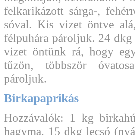
felkarikázott sárga-, fehér
sóval. Kis vizet öntve al
félpuhára pároljuk. 24 dkg 
vizet öntünk rá, hogy egy
tűzön, többször óvatos
pároljuk.
Birkapaprikás
Hozzávalók: 1 kg birkahú
hagyma, 15 dkg lecsó (nyá