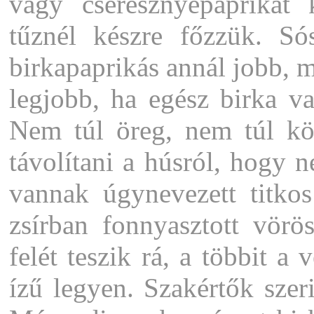
vagy cseresznyepaprikát 
tűznél készre főzzük. 
birkapaprikás annál jobb, m
legjobb, ha egész birka va
Nem túl öreg, nem túl köv
távolítani a húsról, hogy ne
vannak úgynevezett titko
zsírban fonnyasztott vör
felét teszik rá, a többit a
ízű legyen. Szakértők szeri