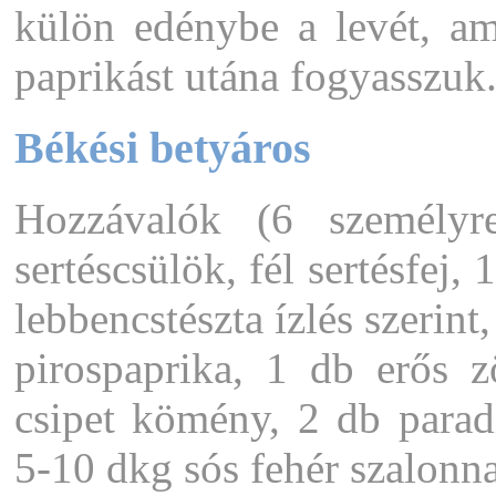
külön edénybe a levét, ame
paprikást utána fogyasszuk
Békési betyáros
Hozzávalók (6 személyr
sertéscsülök, fél sertésfej,
lebbencstészta ízlés szerint
pirospaprika, 1 db erős z
csipet kömény, 2 db para
5-10 dkg sós fehér szalonna