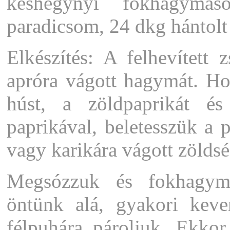
késhegynyi fokhagyma
paradicsom, 24 dkg hántolt 
Elkészítés: A felhevített
apróra vágott hagymát. Ho
húst, a zöldpaprikát és 
paprikával, beletesszük a 
vagy karikára vágott zöldsé
Megsózzuk és fokhagyma
öntünk alá, gyakori keve
félpuhára pároljuk. Ekkor