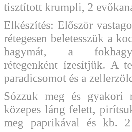
tisztított krumpli, 2 evőkaná
Elkészítés: Először vastag
rétegesen beletesszük a koc
hagymát, a fokhagy
rétegenként ízesítjük. A t
paradicsomot és a zellerzöl
Sózzuk meg és gyakori r
közepes láng felett, pirítsu
meg paprikával és kb. 2 