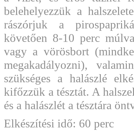
belehelyezzük a halszelete
rászórjuk a pirospaprik
követően 8-10 perc múlva
vagy a vörösbort (mindket
megakadályozni), valami
szükséges a halászlé elk
kifőzzük a tésztát. A halsze
és a halászlét a tésztára ön
Elkészítési idő: 60 perc