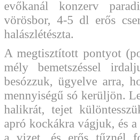
evőkanál konzerv parad
vörösbor, 4-5 dl erős cse
halászlétészta.
A megtisztított pontyot 
mély bemetszéssel irdalju
besózzuk, ügyelve arra, h
mennyiségű só kerüljön. Le
halikrát, tejet különtess
apró kockákra vágjuk, és a 
a vizet, és erős tűznél f