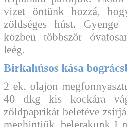
vizet öntünk hozzá, hog
zöldséges húst. Gyenge t
közben többször óvatos
leég.
Birkahúsos kása bogrács
2 ek. olajon megfonnyasztu
40 dkg kis kockára vág
zöldpaprikát beletéve zsírjá
meghintjük, belerakunk 1 n