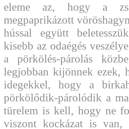
eleme az, hogy a zsír
megpaprikázott vöröshagym
hússal együtt beletessz
kisebb az odaégés veszélye
a pörkölés-párolás közb
legjobban kijönnek ezek, h
idegekkel, hogy a birka
pörkölődik-párolódik a m
türelem is kell, hogy ne f
viszont kockázat is van,