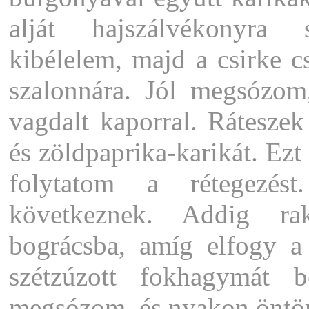
alját hajszálvékonyra s
kibélelem, majd a csirke c
szalonnára. Jól megsózom
vagdalt kaporral. Rátesze
és zöldpaprika-karikát. Ez
folytatom a rétegezést
következnek. Addig ra
bográcsba, amíg elfogy a 
szétzúzott fokhagymát b
megsózom, és nyakon öntöm 