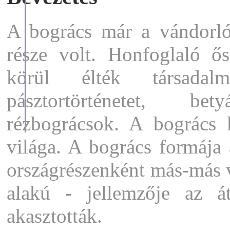
+36-46-
319-900
szalonnasütő
A bogrács már a vándorló
garnitúrák
egyenesen
része volt. Honfoglaló ő
a
gyártótól!
"Válassza
körül élték társadal
a
szépet!"
pásztortörténetet, be
"Válassza
a
megbízhatót!"
rézbográcsok. A bogrács
"Válassza
SZÁMADÓT!"
világa. A bogrács formája 
országrészenként más-más v
alakú - jellemzője az á
akasztották.