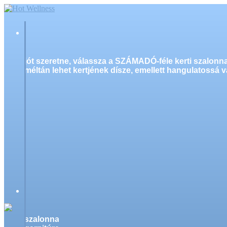
jót szeretne, válassza a SZÁMADÓ-féle kerti szalonn
méltán lehet kertjének dísze, emellett hangulatossá v
szalonnasütő