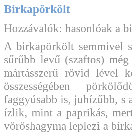
Birkapörkölt
Hozzávalók: hasonlóak a b
A birkapörkölt semmivel 
sűrűbb levű (szaftos) még
mártásszerű rövid lével k
összességében pörkölő
faggyúsabb is, juhízűbb, s 
ízlik, mint a paprikás, mert
vöröshagyma leplezi a birkaí