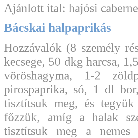
Ajánlott ital: hajósi caberne
Bácskai halpaprikás
Hozzávalók (8 személy rés
kecsege, 50 dkg harcsa, 1,5
vöröshagyma, 1-2 zöldp
pirospaprika, só, 1 dl bo
tisztítsuk meg, és tegyü
főzzük, amíg a halak szé
tisztítsuk meg a nemes 