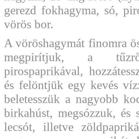
gerezd fokhagyma, só, piros
vörös bor.
A vöröshagymát finomra öss
megpirítjuk, a tűzr
pirospaprikával, hozzátes
és felöntjük egy kevés vízz
beletesszük a nagyobb kock
birkahúst, megsózzuk, és 
lecsót, illetve zöldpaprik