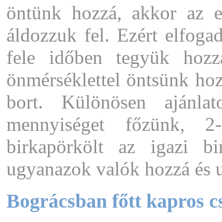
öntünk hozzá, akkor az e
áldozzuk fel. Ezért elfoga
fele időben tegyük hoz
önmérséklettel öntsünk hoz
bort. Különösen ajánla
mennyiséget főzünk, 2
birkapörkölt az igazi b
ugyanazok valók hozzá és u
Bográcsban főtt kapros c