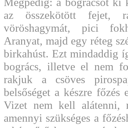
Mégpedig: a bográcsot ki ke
az összekötött fejet, 
vöröshagymát, pici fokh
Aranyat, majd egy réteg sz
birkahúst. Ezt mindaddig íg
bogrács, illetve el nem f
rakjuk a csöves pirosp
belsőséget a készre főzés e
Vizet nem kell alátenni,
amennyi szükséges a főzésh