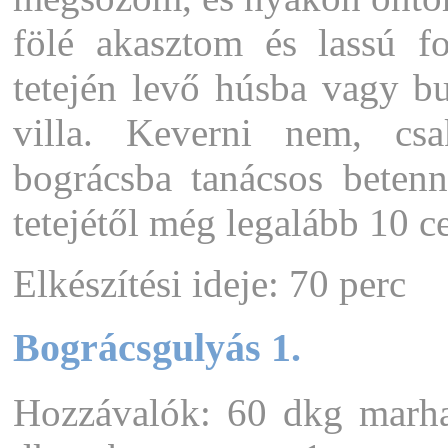
fölé akasztom és lassú f
tetején levő húsba vagy b
villa. Keverni nem, cs
bográcsba tanácsos betenn
tetejétől még legalább 10 c
Elkészítési ideje: 70 perc
Bográcsgulyás 1.
Hozzávalók: 60 dkg marha