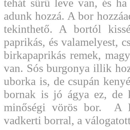
tehát sűrű leve van, és h
adunk hozzá. A bor hozzáad
tekinthető. A bortól kis
paprikás, és valamelyest, cs
birkapaprikás remek, magya
van. Sós burgonya illik hoz
uborka is, de csupán kenyé
bornak is jó ágya ez, de 
minőségi vörös bor. A B
vadkerti borral, a válogato