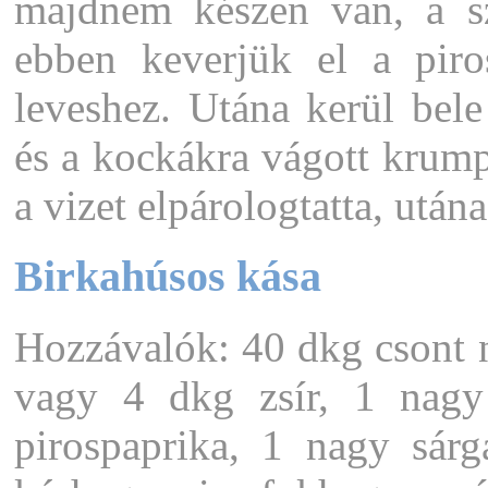
majdnem készen van, a sz
ebben keverjük el a piro
leveshez. Utána kerül bele
és a kockákra vágott krump
a vizet elpárologtatta, utána
Birkahúsos kása
Hozzávalók: 40 dkg csont n
vagy 4 dkg zsír, 1 nagy
pirospaprika, 1 nagy sárg