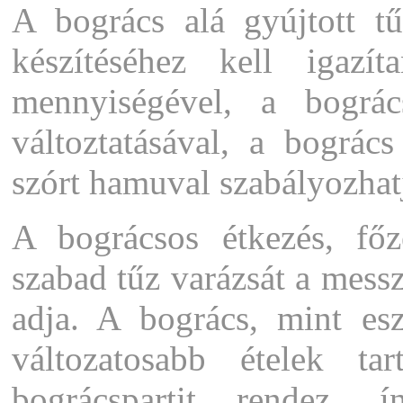
A bogrács alá gyújtott t
készítéséhez kell igaz
mennyiségével, a bográ
változtatásával, a bográc
szórt hamuval szabályozhat
A bográcsos étkezés, főz
szabad tűz varázsát a messz
adja. A bogrács, mint esz
változatosabb ételek ta
bográcspartit rendez, í