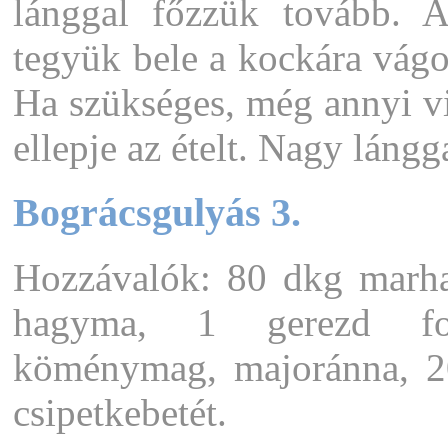
lánggal főzzük tovább. 
tegyük bele a kockára vágot
Ha szükséges, még annyi vi
ellepje az ételt. Nagy lángg
Bográcsgulyás 3.
Hozzávalók: 80 dkg marha
hagyma, 1 gerezd fok
köménymag, majoránna, 2
csipetkebetét.