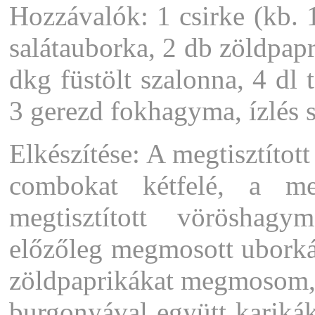
Hozzávalók: 1 csirke (kb. 
salátauborka, 2 db zöldpap
dkg füstölt szalonna, 4 dl t
3 gerezd fokhagyma, ízlés sz
Elkészítése: A megtisztított
combokat kétfelé, a me
megtisztított vöröshag
előzőleg megmosott uborkát
zöldpaprikákat megmosom,
burgonyával együtt kariká