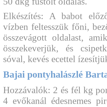
50 dkg füstölt oldalas.
Elkészítés: A babot előz
vízben feltesszük főni, bez
összevágott oldalast, ami
összekeverjük, és csipetk
sóval, kevés ecettel ízesítjü
Bajai pontyhalászlé Bart
Hozzávalók: 2 és fél kg po
4 evőkanál édesnemes piro