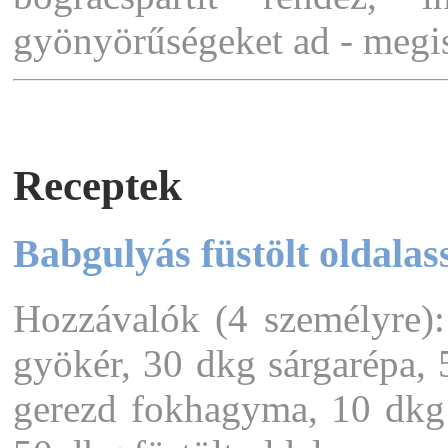
gyönyörűségeket ad - megis
Receptek
Babgulyás füstölt oldalas
Hozzávalók (4 személyre)
gyökér, 30 dkg sárgarépa, 
gerezd fokhagyma, 10 dkg cs