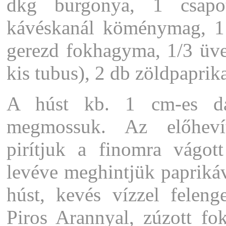
dkg burgonya, 1 csapot
kávéskanál köménymag, 1 
gerezd fokhagyma, 1/3 üv
kis tubus), 2 db zöldpaprika
A húst kb. 1 cm-es dar
megmossuk. Az előhevít
pirítjuk a finomra vágot
levéve meghintjük paprikáv
húst, kevés vízzel feleng
Piros Arannyal, zúzott f