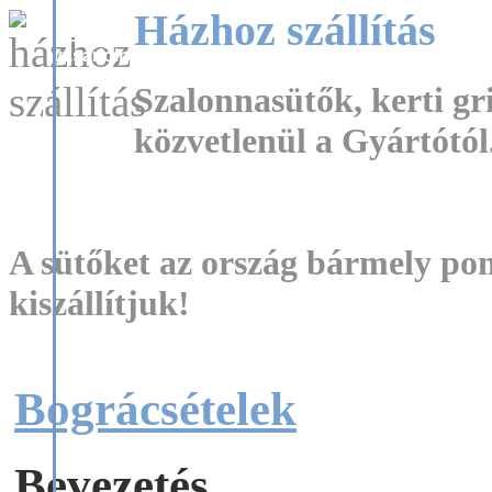
Házhoz szállítás
áll
igényes
vásárlóink
rendelkezésére.
Szalonnasütők, kerti gri
közvetlenül a Gyártótól.
garnitúráink
igény
szerint
A sütőket az ország bármely pon
variálhatóak
(elem,
kiszállítjuk!
szín és
méret
kombinációk).
Aktuális
árainkról
Bográcsételek
telefonon
érdeklődjön:
+36-20-
337-1761
Bevezetés
vagy