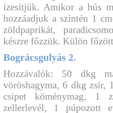
ízesítjük. Amikor a hús 
hozzáadjuk a szintén 1 cm
zöldpaprikát, paradicsom
készre főzzük. Külön főzött 
Bográcsgulyás 2.
Hozzávalók: 50 dkg mar
vöröshagyma, 6 dkg zsír,
csipet köménymag, 1 zö
zellerlevél, 1 púpozott 