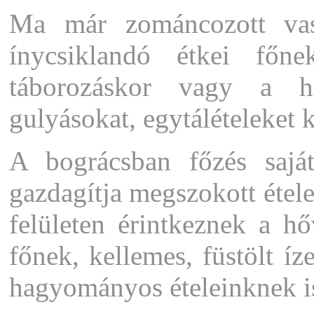
Ma már zománcozott vas
ínycsiklandó étkei főn
táborozáskor vagy a hé
gulyásokat, egytálételeket 
A bográcsban főzés saját
gazdagítja megszokott étel
felületen érintkeznek a h
főnek, kellemes, füstölt í
hagyományos ételeinknek i