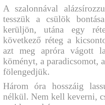
A szalonnával alázsírozz
tesszük a csülök bontás
kerüljön, utána egy ré
következő réteg a kicsont
azt meg apróra vágott l
köményt, a paradicsomot, a
fölengedjük.
Három óra hosszáig lass
nélkül. Nem kell keverni, c